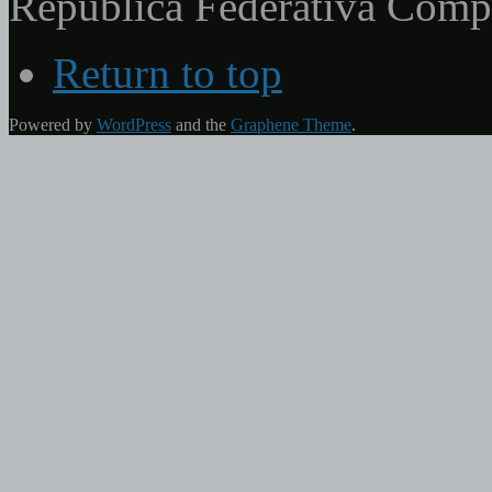
República Federativa Com
Return to top
Powered by
WordPress
and the
Graphene Theme
.