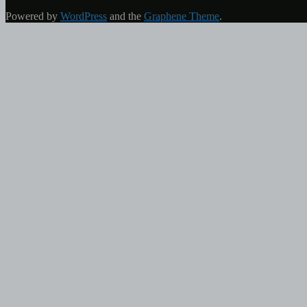
Powered by
WordPress
and the
Graphene Theme
.