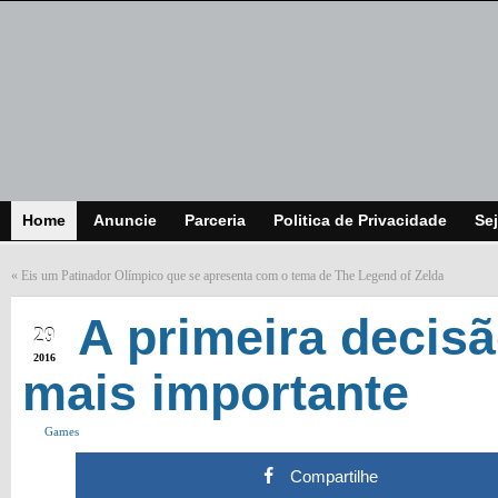
Home
Anuncie
Parceria
Politica de Privacidade
Sej
«
Eis um Patinador Olímpico que se apresenta com o tema de The Legend of Zelda
JAN
A primeira decisã
29
2016
mais importante
Games
Compartilhe