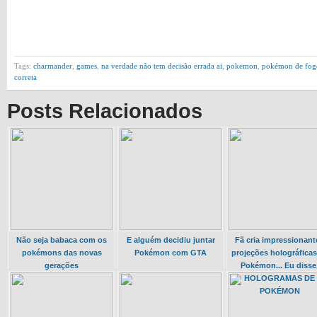
Tags:
charmander
,
games
,
na verdade não tem decisão errada ai
,
pokemon
,
pokémon de fogo
correta
Posts Relacionados
Não seja babaca com os
E alguém decidiu juntar
Fã cria impressionant
pokémons das novas
Pokémon com GTA
projeções holográficas
gerações
Pokémon... Eu disse
HOLOGRAMAS DE
POKÉMON