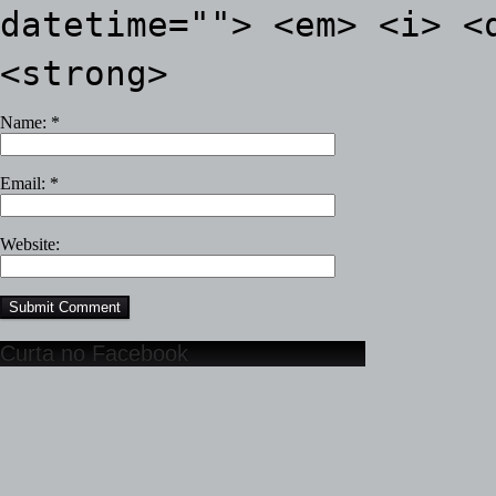
datetime=""> <em> <i> <
<strong>
Name:
*
Email:
*
Website:
Curta no Facebook