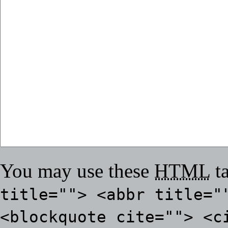
You may use these
HTML
ta
title=""> <abbr title="
<blockquote cite=""> <c