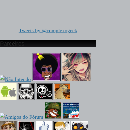
Tweets by @complexogeek
Parceiros