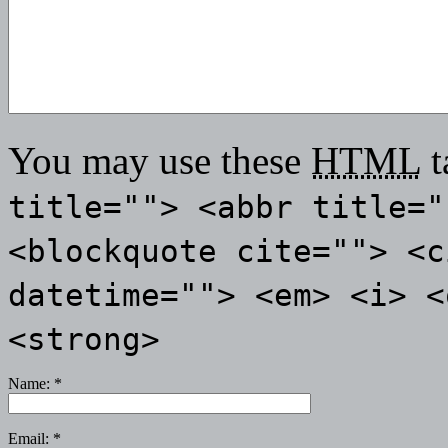
You may use these
HTML
t
title=""> <abbr title="
<blockquote cite=""> <c
datetime=""> <em> <i> <
<strong>
Name:
*
Email:
*