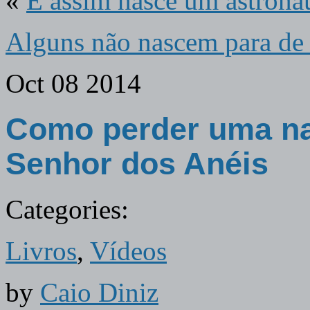
«
E assim nasce um astrona
Alguns não nascem para de 
Oct
08
2014
Como perder uma n
Senhor dos Anéis
Categories:
Livros
,
Vídeos
by
Caio Diniz