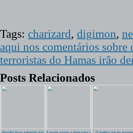
Tags:
charizard
,
digimon
,
ne
aqui nos comentários sobre 
terroristas do Hamas irão de
Posts Relacionados
Alguém ficou sabendo das
E assim surgiu a ideia para a
O melhor pai do mundo