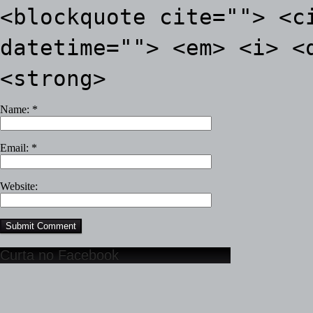
<blockquote cite=""> <c
datetime=""> <em> <i> <
<strong>
Name:
*
Email:
*
Website:
Curta no Facebook