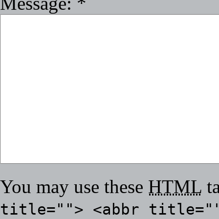
Message:
*
You may use these
HTML
ta
title=""> <abbr title="