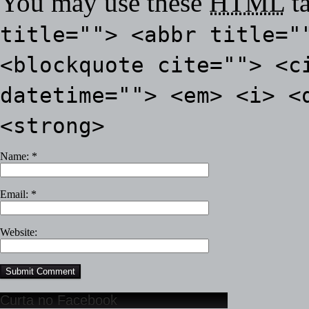
You may use these
HTML
ta
title=""> <abbr title="
<blockquote cite=""> <c
datetime=""> <em> <i> <
<strong>
Name:
*
Email:
*
Website:
Curta no Facebook