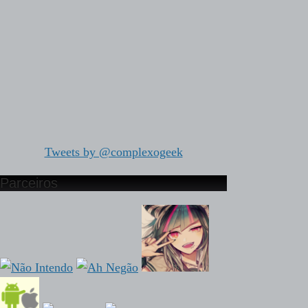
Tweets by @complexogeek
Parceiros