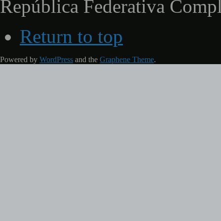
República Federativa Comp
Return to top
Powered by
WordPress
and the
Graphene Theme
.