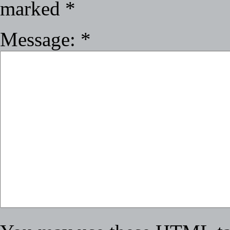
marked
*
Message:
*