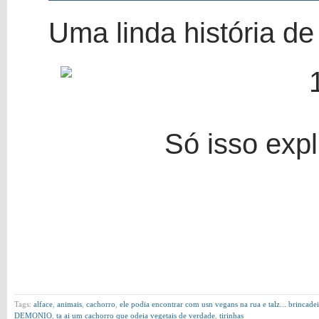
Uma linda história de
Só isso exp
Tags:
alface
,
animais
,
cachorro
,
ele podia encontrar com usn vegans na rua e talz... brincade
DEMONIO
,
ta ai um cachorro que odeia vegetais de verdade
,
tirinhas