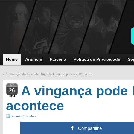
Home
Anuncie
Parceria
Politica de Privacidade
Sej
«
A evolução do físico de Hugh Jackman no papel de Wolverine
JUN
A vingança pode 
26
2014
acontece
animais
,
Tirinhas
Compartilhe