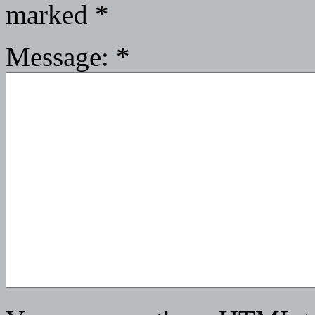
marked
*
Message:
*