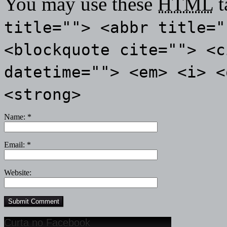
You may use these
HTML
t
title=""> <abbr title="
<blockquote cite=""> <c
datetime=""> <em> <i> <
<strong>
Name:
*
Email:
*
Website:
Curta no Facebook