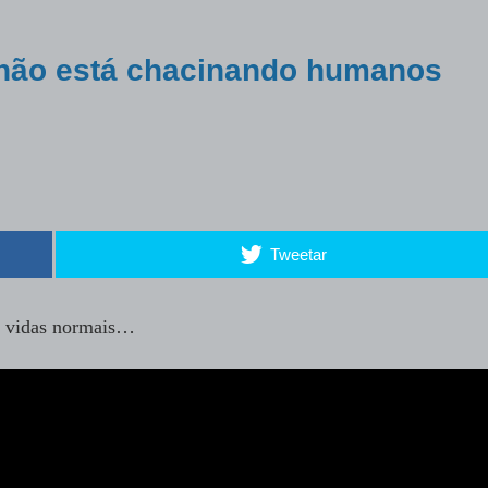
 não está chacinando humanos
Tweetar
as vidas normais…