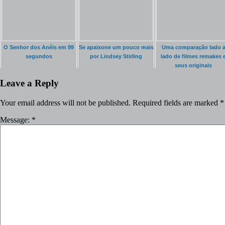
O Senhor dos Anéis em 99
Se apaixone um pouco mais
Uma comparação lado 
segundos
por Lindsey Stirling
lado de filmes remakes 
seus originais
Leave a Reply
Your email address will not be published.
Required fields are marked
*
Message:
*