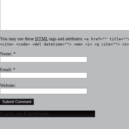
You may use these
HTML
tags and attributes:
<a href="" title=""
<cite> <code> <del datetime=""> <em> <i> <q cite=""> <s>
Name:
*
Email:
*
Website:
Curta no Facebook