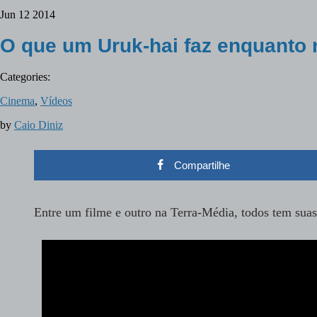
Jun
12
2014
O que um Uruk-hai faz enquanto
Categories:
Cinema
,
Vídeos
by
Caio Diniz
Compartilhe
Entre um filme e outro na Terra-Média, todos tem su