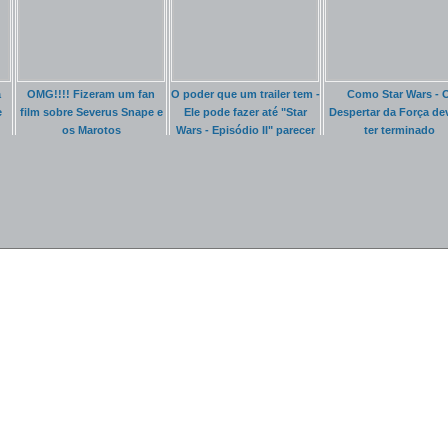
a
OMG!!!! Fizeram um fan
O poder que um trailer tem -
Como Star Wars - 
e
film sobre Severus Snape e
Ele pode fazer até "Star
Despertar da Força dev
os Marotos
Wars - Episódio II" parecer
ter terminado
bom