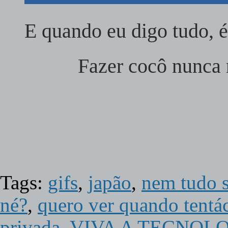
E quando eu digo tudo, 
Fazer cocô nunca
Tags:
gifs
,
japão
,
nem tudo s
né?
,
quero ver quando tentá
privada
,
VIVA A TECNOL