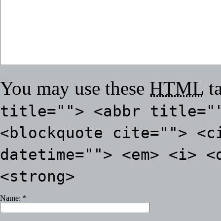
You may use these
HTML
ta
title=""> <abbr title="
<blockquote cite=""> <c
datetime=""> <em> <i> <
<strong>
Name:
*