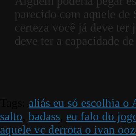
Alguém poderia pegar es
parecido com aquele de
certeza você já deve te
deve ter a capacidade de 
Tags:
aliás eu só escolhia o
salto
,
badass
,
eu falo do jog
aquele vc derrota o ivan ooz