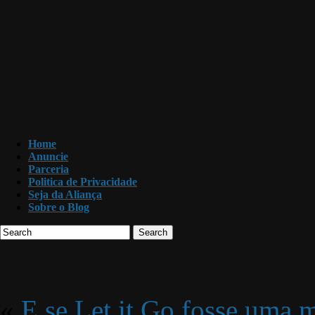
Home
Anuncie
Parceria
Politica de Privacidade
Seja da Aliança
Sobre o Blog
Search
«
E se Let it Go fosse uma 