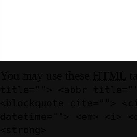
You may use these
HTML
ta
title=""> <abbr title="
<blockquote cite=""> <c
datetime=""> <em> <i> <
<strong>