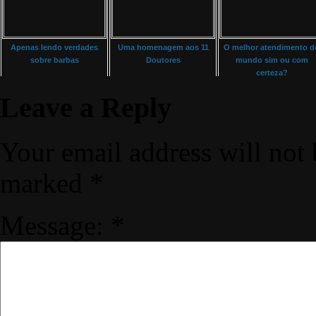
Apenas lendo verdades
Uma homenagem aos 11
O melhor atendimento d
sobre barbas
Doutores
mundo sim ou com
certeza?
Leave a Reply
Your email address will not 
marked
*
Message:
*