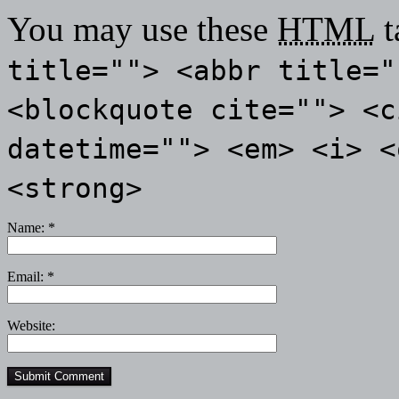
You may use these
HTML
t
title=""> <abbr title="
<blockquote cite=""> <c
datetime=""> <em> <i> <
<strong>
Name:
*
Email:
*
Website: