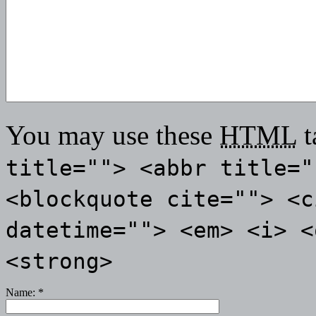
You may use these
HTML
t
title=""> <abbr title="
<blockquote cite=""> <c
datetime=""> <em> <i> <
<strong>
Name:
*