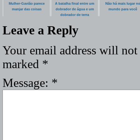
Mulher-Gavião parece
A batalha final entre um
Não há mais lugar n
manjar das coisas
dobrador de água e um
mundo para você
dobrador de terra
Leave a Reply
Your email address will not
marked
*
Message:
*