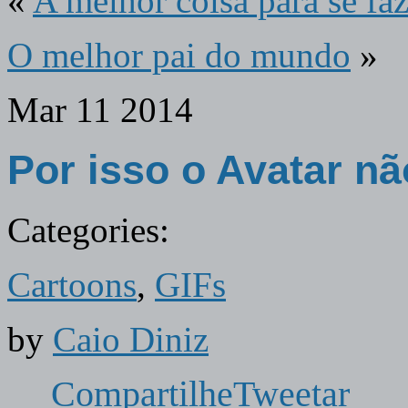
«
A melhor coisa para se f
O melhor pai do mundo
»
Mar
11
2014
Por isso o Avatar n
Categories:
Cartoons
,
GIFs
by
Caio Diniz
Compartilhe
Tweetar