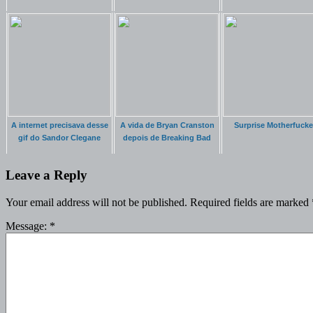
A internet precisava desse
A vida de Bryan Cranston
Surprise Motherfucke
gif do Sandor Clegane
depois de Breaking Bad
Leave a Reply
Your email address will not be published.
Required fields are marked
Message:
*