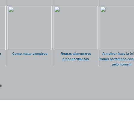
r
Como matar vampiros
Regras alimentares
A melhor frase já fei
preconceituosas
todos os tempos con
pelo homem
*