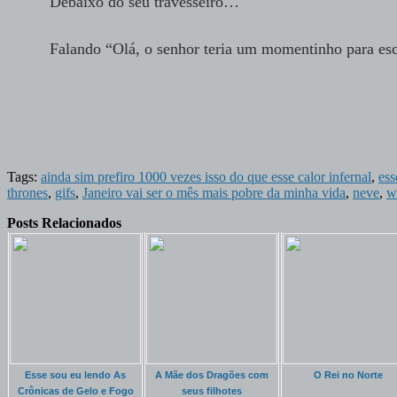
Debaixo do seu travesseiro…
Falando “Olá, o senhor teria um momentinho para esc
Tags:
ainda sim prefiro 1000 vezes isso do que esse calor infernal
,
ess
thrones
,
gifs
,
Janeiro vai ser o mês mais pobre da minha vida
,
neve
,
w
Posts Relacionados
Esse sou eu lendo As
A Mãe dos Dragões com
O Rei no Norte
Crônicas de Gelo e Fogo
seus filhotes