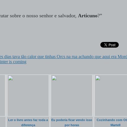
utar sobre o nosso senhor e salvador,
Articuno
?”
es dias tava tão calor que tinhas Orcs na rua achando que aqui era Mor
inter is coming
Ler o livro antes faz toda a
Eu poderia ficar vendo isso
Cozinhando com O
diferença
por horas
Martell