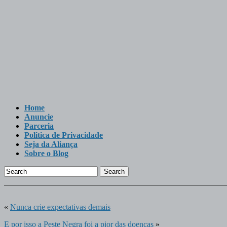
Home
Anuncie
Parceria
Politica de Privacidade
Seja da Aliança
Sobre o Blog
Search
«
Nunca crie expectativas demais
E por isso a Peste Negra foi a pior das doenças
»