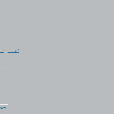
dor
,
game of
beryn