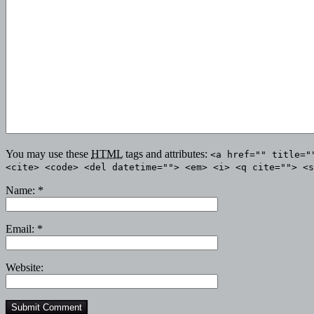
You may use these
HTML
tags and attributes:
<a href="" title="
<cite> <code> <del datetime=""> <em> <i> <q cite=""> <s
Name:
*
Email:
*
Website: