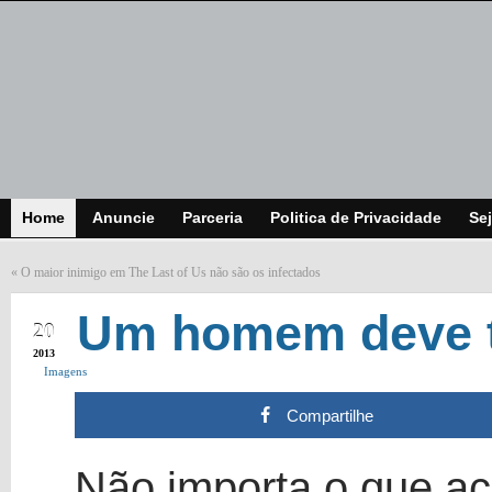
Home
Anuncie
Parceria
Politica de Privacidade
Sej
«
O maior inimigo em The Last of Us não são os infectados
NOV
Um homem deve t
20
2013
Imagens
Compartilhe
Não importa o que a