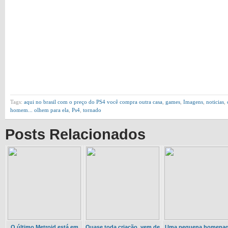
Tags:
aqui no brasil com o preço do PS4 você compra outra casa
,
games
,
Imagens
,
noticias
,
homem... olhem para ela
,
Ps4
,
tornado
Posts Relacionados
O último Metroid está em
Quase toda criação, vem de
Uma pequena homena