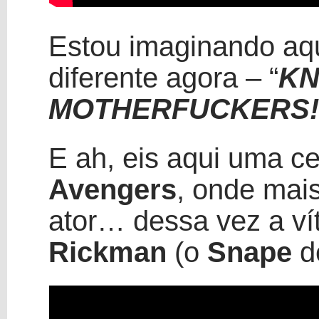
Estou imaginando aq
diferente agora – “
KN
MOTHERFUCKERS!!
E ah, eis aqui uma c
Avengers
, onde mai
ator… dessa vez a vít
Rickman
(o
Snape
de