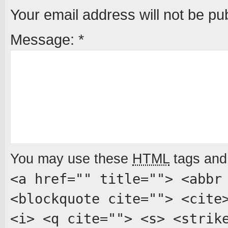
Your email address will not be pu
Message:
*
You may use these
HTML
tags and 
<a href="" title=""> <abbr
<blockquote cite=""> <cite
<i> <q cite=""> <s> <strik