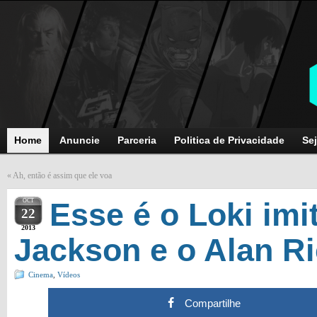
Home
Anuncie
Parceria
Politica de Privacidade
Sej
«
Ah, então é assim que ele voa
OCT
Esse é o Loki imi
22
2013
Jackson e o Alan R
Cinema
,
Vídeos
Compartilhe