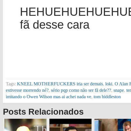
HEHUEHUEHUEHUEH
fã desse cara
Tags:
KNEEL MOTHERFUCKERS iria ser demais
,
loki
,
O Alan 
estivesse morrendo né?
,
sério pqp como não ser fã dele??
,
snape
,
te
imitando o Owen Wilson mas ai achei nada ve
,
tom hiddleston
Posts Relacionados