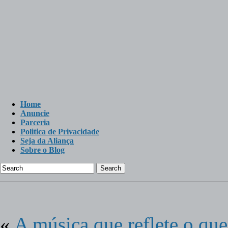
Home
Anuncie
Parceria
Politica de Privacidade
Seja da Aliança
Sobre o Blog
Search
«
A música que reflete o que