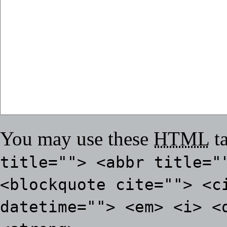
You may use these
HTML
ta
title=""> <abbr title="
<blockquote cite=""> <c
datetime=""> <em> <i> <