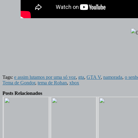
Tags:
e assim lutamos por uma só voz
,
gta
,
GTA V
,
namorada
,
o senh
Tema de Gondor
,
tema de Rohan
,
xbox
Posts Relacionados