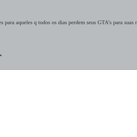
es para aqueles q todos os dias perdem seus GTA’s para suas
*