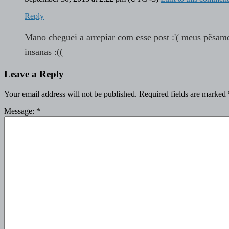
Reply
Mano cheguei a arrepiar com esse post :'( meus pêsam
insanas :((
Leave a Reply
Your email address will not be published.
Required fields are marked
Message:
*