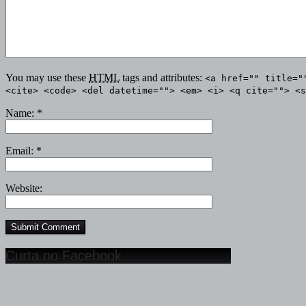
You may use these
HTML
tags and attributes:
<a href="" title="
<cite> <code> <del datetime=""> <em> <i> <q cite=""> <s
Name:
*
Email:
*
Website:
Curta no Facebook