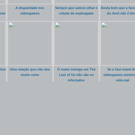
A disparidade nos
Sempre que vamos olhar o
Ainda bem que a Soc
ante
videogames
celular de madrugada
do Anel não é lite
nhor
Uma relação que não deu
O maior inimigo em The
Se o fast-travel d
muito certo
Last of Us não são os
videogames existis
infectados
vida real