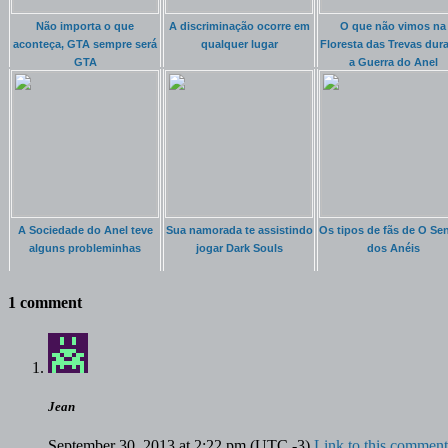
Não importa o que
A discriminação ocorre em
O que não vimos na
aconteça, GTA sempre será
qualquer lugar
Floresta das Trevas dur
GTA
a Guerra do Anel
A Sociedade do Anel teve
Sua namorada te assistindo
Os tipos de fãs de O Se
alguns probleminhas
jogar Dark Souls
dos Anéis
1 comment
Jean
September 30, 2013 at 2:22 pm
(UTC -3)
Link to this comment