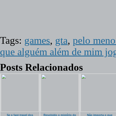
Tags:
games
,
gta
,
pelo menos
que alguém além de mim j
Posts Relacionados
Se o fast-travel dos
Resolvido o mistério do
Não importa o que