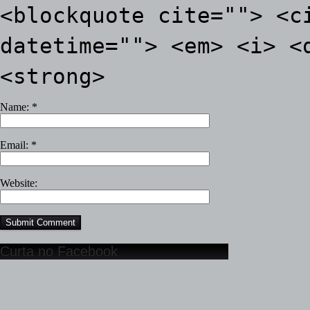
<blockquote cite=""> <c
datetime=""> <em> <i> <
<strong>
Name:
*
Email:
*
Website:
Curta no Facebook