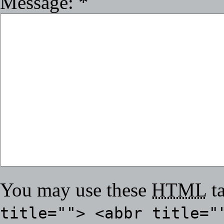
Message:
*
You may use these
HTML
ta
title=""> <abbr title="