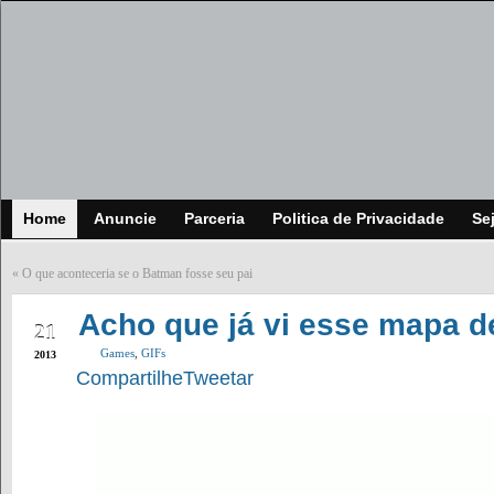
Home
Anuncie
Parceria
Politica de Privacidade
Se
«
O que aconteceria se o Batman fosse seu pai
SEP
Acho que já vi esse mapa d
21
Games
,
GIFs
2013
Compartilhe
Tweetar