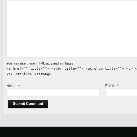
You may use these
HTML
tags and attributes:
<a href="" title=""> <abbr title=""> <acronym title=""> <b> <
<s> <strike> <strong>
Name:
*
Email:
*