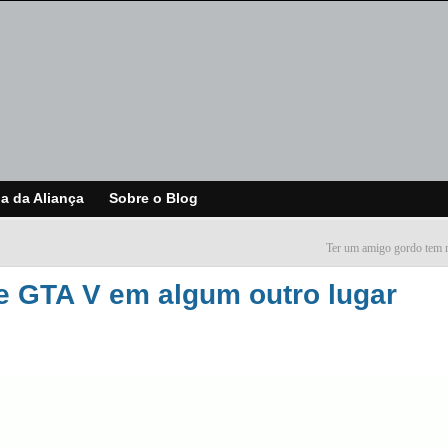
ja da Aliança
Sobre o Blog
Ter um amigo gordo tem m
e GTA V em algum outro lugar