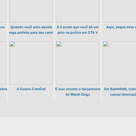
tou
Quando você acha aquela
E é assim que você dá um
Aqui, pegue essa 
vaga perfeita para seu carro
jeito na polícia em GTA V
 obra
A Guerra é terrível
E isso resume o lançamento
Em Battlefield, tud
de Watch Dogs
causar destruiç