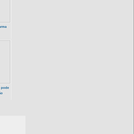
arma
o pode
ão