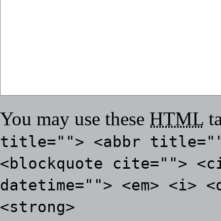
You may use these
HTML
ta
title=""> <abbr title="
<blockquote cite=""> <c
datetime=""> <em> <i> <
<strong>