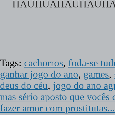
HAUHUAHAUHAUH
Tags:
cachorros
,
foda-se tud
ganhar jogo do ano
,
games
,
deus do céu
,
jogo do ano agr
mas sério aposto que vocês 
fazer amor com prostitutas...