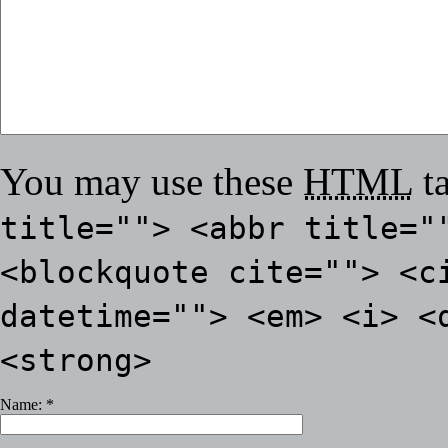
You may use these
HTML
ta
title=""> <abbr title="
<blockquote cite=""> <c
datetime=""> <em> <i> <
<strong>
Name:
*