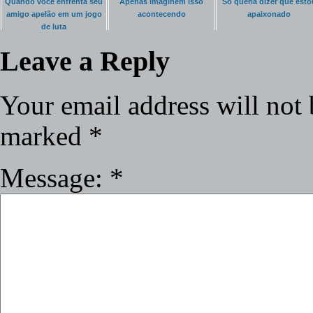
Quando você enfrenta seu
Apenas imaginem isso
Só queria dizer que esto
amigo apelão em um jogo
acontecendo
apaixonado
de luta
Leave a Reply
Your email address will not 
marked
*
Message:
*