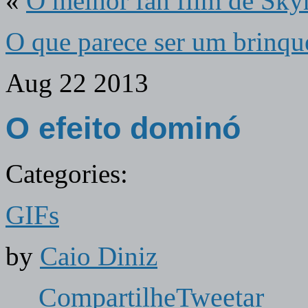
«
O melhor fan film de Skyr
O que parece ser um brinqu
Aug
22
2013
O efeito dominó
Categories:
GIFs
by
Caio Diniz
Compartilhe
Tweetar