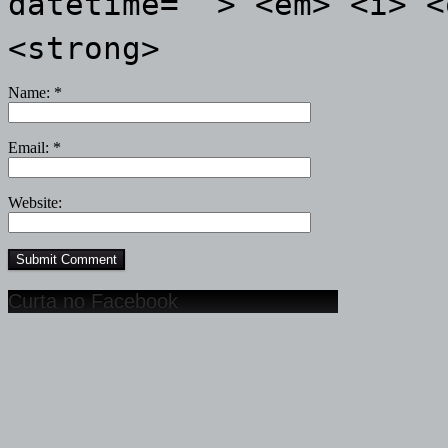
datetime=""> <em> <i> <
<strong>
Name:
*
Email:
*
Website:
Curta no Facebook