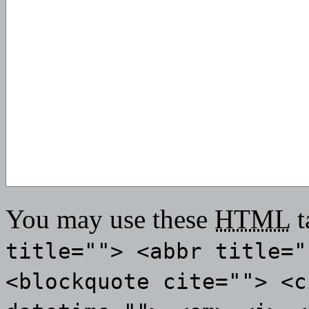
You may use these
HTML
t
title=""> <abbr title="
<blockquote cite=""> <c