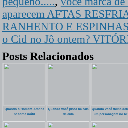
pequeno.....
,
você marca de 
aparecem AFTAS RESFR
RANHENTO E ESPINHAS N
o Cid no Jô ontem? VIT
Posts Relacionados
Quando o Homem-Aranha
Quando você pisca na sala
Quando você treina de
se torna inútil
de aula
um personagem no R