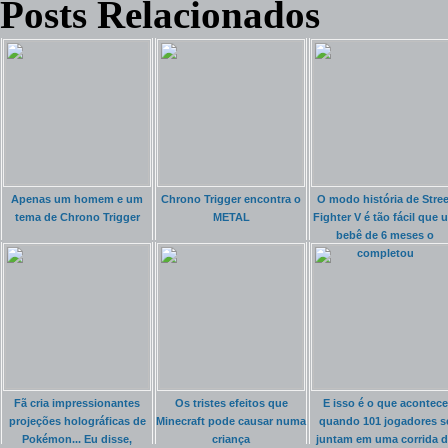
Posts Relacionados
Apenas um homem e um
Chrono Trigger encontra o
O modo história de Stree
tema de Chrono Trigger
METAL
Fighter V é tão fácil que 
bebê de 6 meses o
completou
Fã cria impressionantes
Os tristes efeitos que
E isso é o que acontece
projeções holográficas de
Minecraft pode causar numa
quando 101 jogadores s
Pokémon... Eu disse,
criança
juntam em uma corrida 