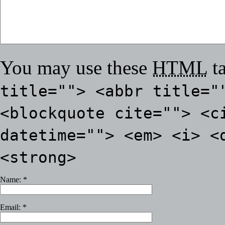
You may use these
HTML
ta
title=""> <abbr title="
<blockquote cite=""> <c
datetime=""> <em> <i> <
<strong>
Name:
*
Email:
*