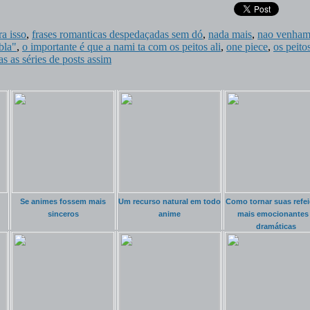
a isso
,
frases romanticas despedaçadas sem dó
,
nada mais
,
nao venha
bla"
,
o importante é que a nami ta com os peitos ali
,
one piece
,
os peito
 as séries de posts assim
Se animes fossem mais
Um recurso natural em todo
Como tornar suas refe
sinceros
anime
mais emocionantes
dramáticas