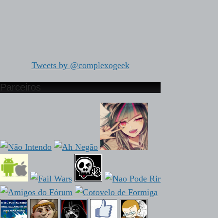
Tweets by @complexogeek
Parceiros