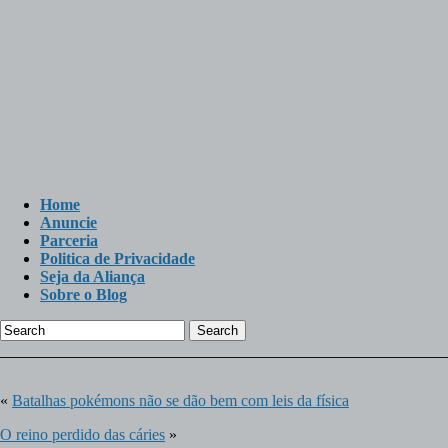
Home
Anuncie
Parceria
Politica de Privacidade
Seja da Aliança
Sobre o Blog
Search
«
Batalhas pokémons não se dão bem com leis da física
O reino perdido das cáries
»