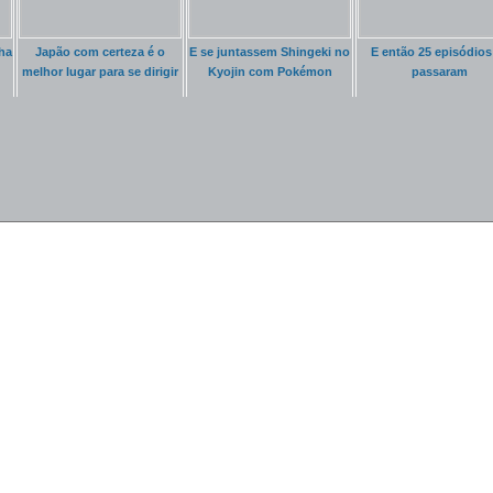
ha
Japão com certeza é o
E se juntassem Shingeki no
E então 25 episódios
melhor lugar para se dirigir
Kyojin com Pokémon
passaram