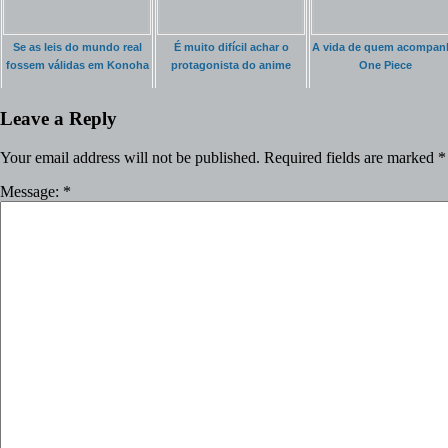
Se as leis do mundo real
É muito difícil achar o
A vida de quem acompan
fossem válidas em Konoha
protagonista do anime
One Piece
Leave a Reply
Your email address will not be published.
Required fields are marked
*
Message:
*