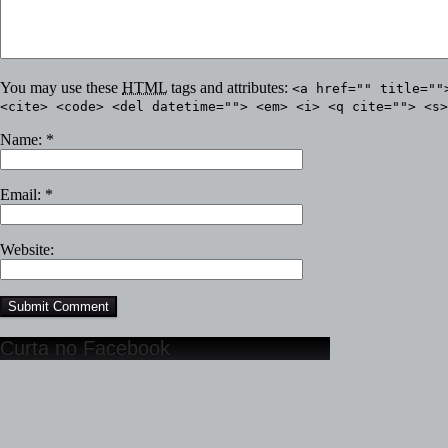
You may use these
HTML
tags and attributes:
<a href="" title=""
<cite> <code> <del datetime=""> <em> <i> <q cite=""> <s>
Name:
*
Email:
*
Website:
Curta no Facebook