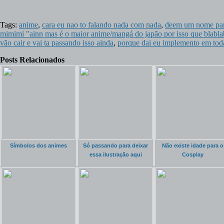
Tags:
anime
,
cara eu nao to falando nada com nada
,
deem um nome par
mimimi "ainn mas é o maior anime/mangá do japão por isso que blabla
vão cair e vai ta passando isso ainda
,
porque dai eu implemento em todas
Posts Relacionados
Símbolos dos animes
Só passando para deixar
Não existe idade para o
essa ilustração aqui
Cosplay