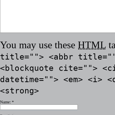
You may use these
HTML
ta
title=""> <abbr title="
<blockquote cite=""> <c
datetime=""> <em> <i> <
<strong>
Name:
*