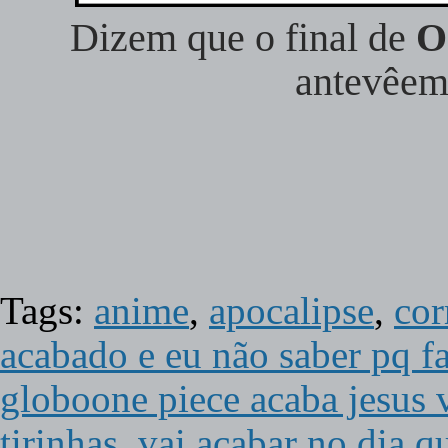
Dizem que o final de
O
antevêe
Tags:
anime
,
apocalipse
,
cor
acabado e eu não saber pq fa
globoone piece acaba jesus v
tirinhas
,
vai acabar no dia 