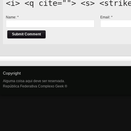
<i> <q cite=""> <s> <strik
Name:
*
Email:
*
Copyright
Alguma coisa aqui deve ser reservada.
República Federativa Complexo Geek ®