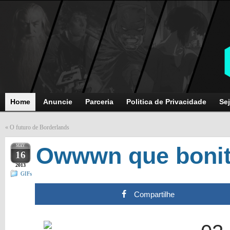
Home
Anuncie
Parceria
Politica de Privacidade
Sej
«
O futuro de Borderlands
MAY
Owwwn que bonit
16
2013
GIFs
Compartilhe