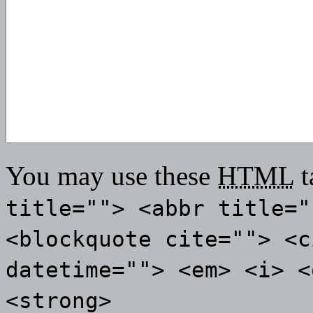
You may use these
HTML
t
title=""> <abbr title="
<blockquote cite=""> <c
datetime=""> <em> <i> <
<strong>