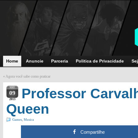
Home
Anuncie
Parceria
Politica de Privacidade
Sej
«
Agora você sabe como praticar
MAY
Professor Carval
09
2013
Queen
Games
,
Musica
Compartilhe