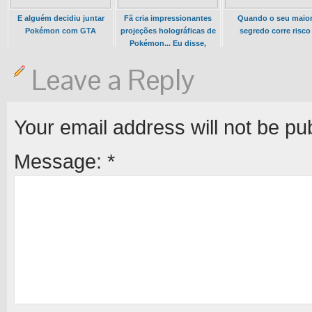
E alguém decidiu juntar
Fã cria impressionantes
Quando o seu maio
Pokémon com GTA
projeções holográficas de
segredo corre risco
Pokémon... Eu disse,
HOLOGRAMAS DE
Leave a Reply
POKÉMON
Your email address will not be pu
Message:
*