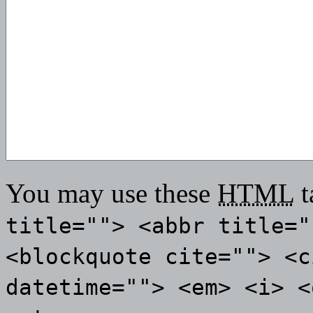
You may use these
HTML
t
title=""> <abbr title="
<blockquote cite=""> <c
datetime=""> <em> <i> <