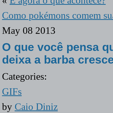
«
E agora o que acontece?
Como pokémons comem su
May
08
2013
O que você pensa q
deixa a barba cresce
Categories:
GIFs
by
Caio Diniz