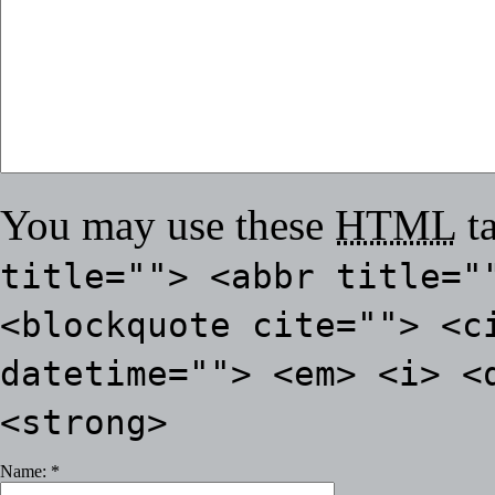
You may use these
HTML
ta
title=""> <abbr title="
<blockquote cite=""> <c
datetime=""> <em> <i> <
<strong>
Name:
*