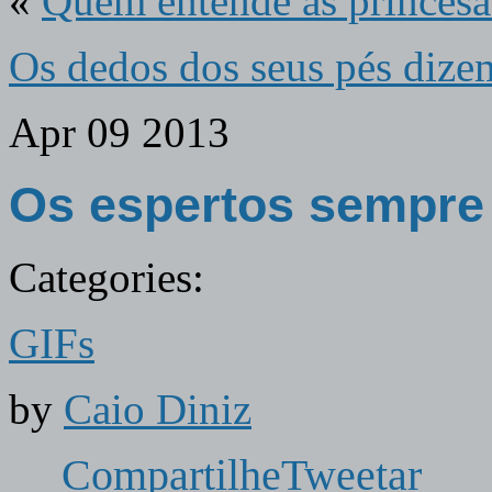
«
Quem entende as princesa
Os dedos dos seus pés dize
Apr
09
2013
Os espertos sempre
Categories:
GIFs
by
Caio Diniz
Compartilhe
Tweetar