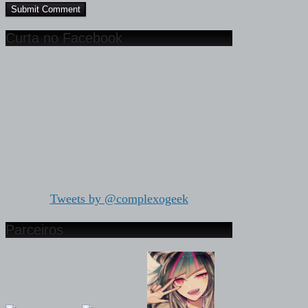
Curta no Facebook
Tweets by @complexogeek
Parceiros