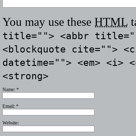
You may use these
HTML
t
title=""> <abbr title="
<blockquote cite=""> <c
datetime=""> <em> <i> <
<strong>
Name:
*
Email:
*
Website: