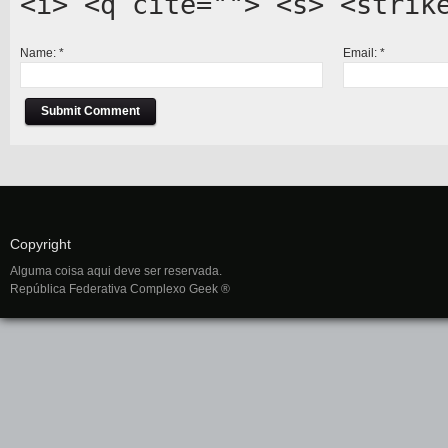
<i> <q cite=""> <s> <strik
Name:
*
Email:
*
Copyright
Alguma coisa aqui deve ser reservada.
República Federativa Complexo Geek ®