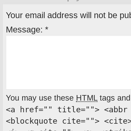
Your email address will not be pu
Message:
*
You may use these
HTML
tags and 
<a href="" title=""> <abbr
<blockquote cite=""> <cite