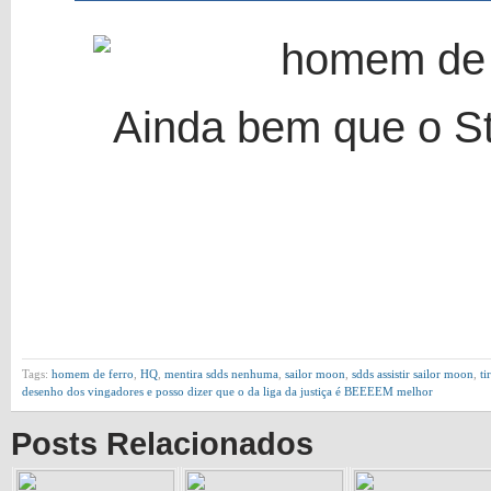
Ainda bem que o St
Tags:
homem de ferro
,
HQ
,
mentira sdds nenhuma
,
sailor moon
,
sdds assistir sailor moon
,
ti
desenho dos vingadores e posso dizer que o da liga da justiça é BEEEEM melhor
Posts Relacionados