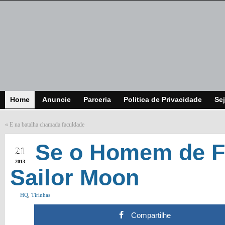
Home
Anuncie
Parceria
Politica de Privacidade
Sej
«
E na batalha chamada faculdade
MAR
Se o Homem de Fe
21
2013
Sailor Moon
HQ
,
Tirinhas
Compartilhe