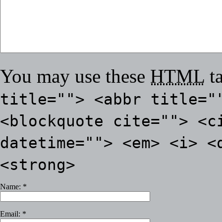
You may use these
HTML
ta
title=""> <abbr title="
<blockquote cite=""> <c
datetime=""> <em> <i> <
<strong>
Name:
*
Email:
*