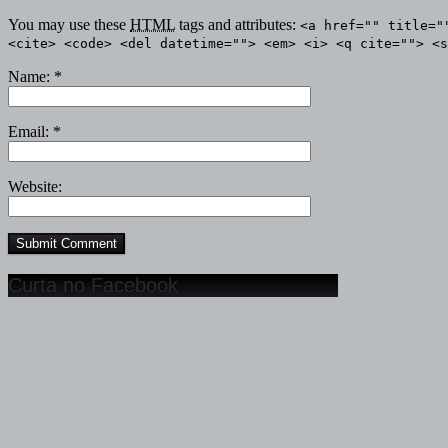
You may use these
HTML
tags and attributes:
<a href="" title="
<cite> <code> <del datetime=""> <em> <i> <q cite=""> <s
Name:
*
Email:
*
Website:
Curta no Facebook