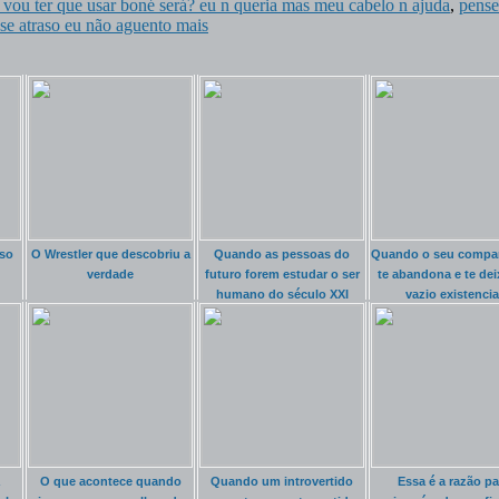
vou ter que usar boné será? eu n queria mas meu cabelo n ajuda
,
pens
sse atraso eu não aguento mais
so
O Wrestler que descobriu a
Quando as pessoas do
Quando o seu compa
verdade
futuro forem estudar o ser
te abandona e te dei
humano do século XXI
vazio existencia
O que acontece quando
Quando um introvertido
Essa é a razão pa