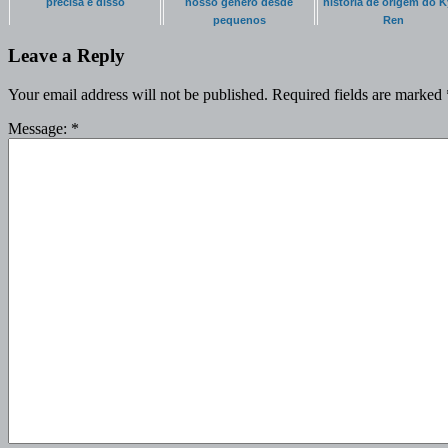
precisa é disso
nosso gênero desde
história de origem do K
pequenos
Ren
Leave a Reply
Your email address will not be published.
Required fields are marked
Message:
*