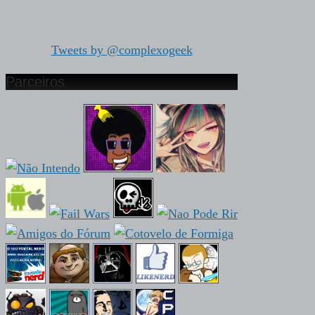
Tweets by @complexogeek
Parceiros