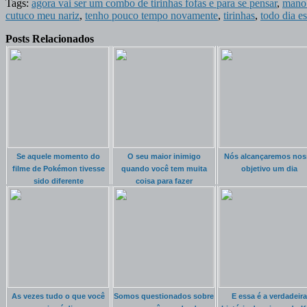
Tags:
agora vai ser um combo de tirinhas fofas e para se pensar
,
mano 
cutuco meu nariz
,
tenho pouco tempo novamente
,
tirinhas
,
todo dia e
Posts Relacionados
Se aquele momento do
O seu maior inimigo
Nós alcançaremos nos
filme de Pokémon tivesse
quando você tem muita
objetivo um dia
sido diferente
coisa para fazer
As vezes tudo o que você
Somos questionados sobre
E essa é a verdadeira