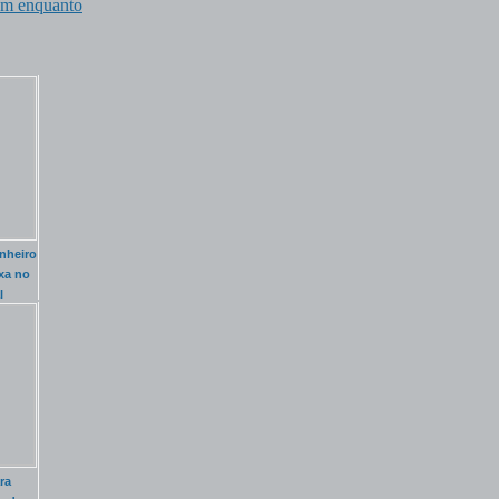
em enquanto
nheiro
xa no
l
ra