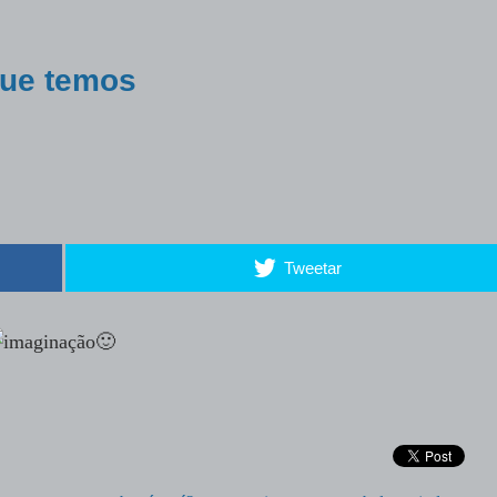
que temos
Tweetar
🙂