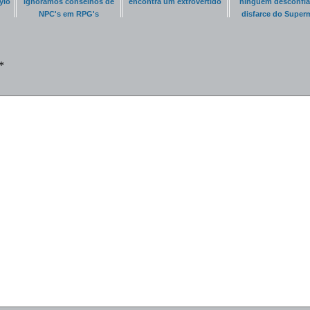
ylo
ignoramos conselhos de
encontra um extrovertido
ninguém desconfia
NPC's em RPG's
disfarce do Super
*