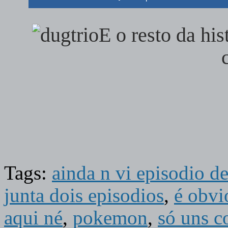
E o resto da hi
Tags:
ainda n vi episodio d
junta dois episodios
,
é obvi
aqui né
,
pokemon
,
só uns c