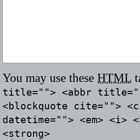
You may use these
HTML
t
title=""> <abbr title="
<blockquote cite=""> <c
datetime=""> <em> <i> <
<strong>