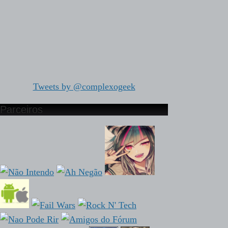
Tweets by @complexogeek
Parceiros