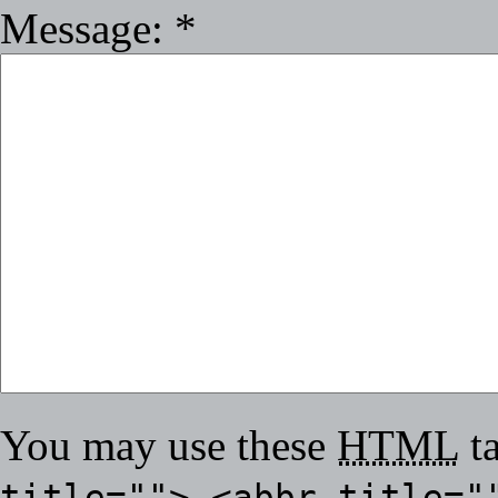
Message:
*
You may use these
HTML
ta
title=""> <abbr title="