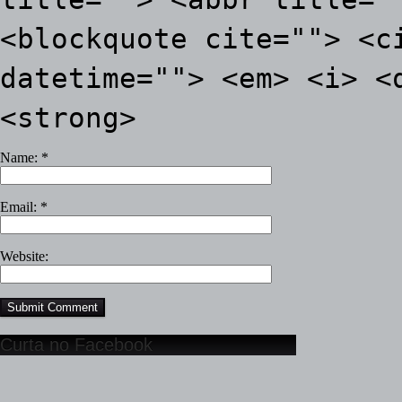
<blockquote cite=""> <c
datetime=""> <em> <i> <
<strong>
Name:
*
Email:
*
Website:
Curta no Facebook