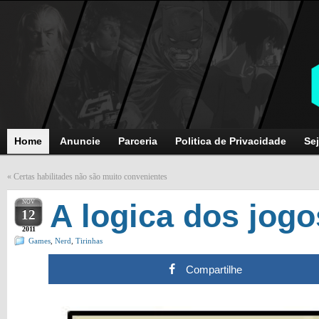
Home
Anuncie
Parceria
Politica de Privacidade
Sej
«
Certas habilitades não são muito convenientes
NOV
A logica dos jogo
12
2011
Games
,
Nerd
,
Tirinhas
Compartilhe