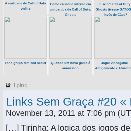
A realidade de Call of Duty
Como causar o inferno em
E se em Call of Duty
online
um partida de Call of Duty:
Ghosts tivesse GATOS
Ghosts
invés de Cães?
Todo grupo tem seu healer
Quando um novo game é
Jogar videogame -
anunciado
Antigamente x Atualme
1 ping
Links Sem Graça #20 «
November 13, 2011 at 7:06 pm
(UT
[…] Tirinha: A logica dos jogos de