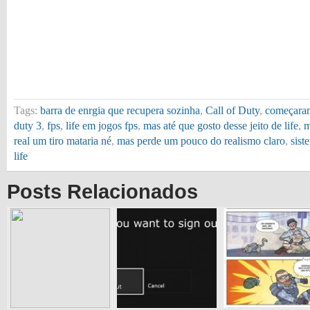
Tags:
barra de enrgia que recupera sozinha
,
Call of Duty
,
começaram
duty 3
,
fps
,
life em jogos fps
,
mas até que gosto desse jeito de life
,
m
real um tiro mataria né
,
mas perde um pouco do realismo claro
,
sist
life
Posts Relacionados