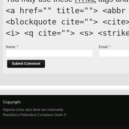
<a href="" title=""> <abbr
<blockquote cite=""> <cite
<i> <q cite=""> <s> <strik
Name:
*
Email:
*
Copyright
Alguma coisa aqui deve ser reservada.
República Federativa Complexo Geek ®