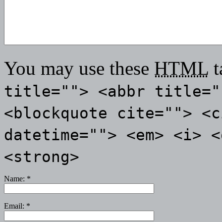
You may use these
HTML
t
title=""> <abbr title="
<blockquote cite=""> <c
datetime=""> <em> <i> <
<strong>
Name:
*
Email:
*