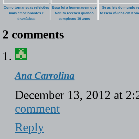
Como tornar suas refeições
Essa foi a homenagem que
Se as leis do mundo re
mais emocionantes e
Naruto recebeu quando
fossem válidas em Kon
dramáticas
completou 10 anos
2 comments
Ana Carrolina
December 13, 2012 at 2
comment
Reply