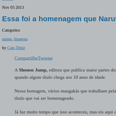
Nov
05
2013
Essa foi a homenagem que Naru
Categories:
anime
,
Imagens
by
Caio Diniz
Compartilhe
Tweetar
A
Shonen Jump,
editora que publica maior partes d
quando algum título chega aos 10 anos de idade.
Nessa homagem, vários mangakás que trabalham pela e
título que vai ser homenageado.
Já faz muito tempo que isso aconteceu, mas eis aqui