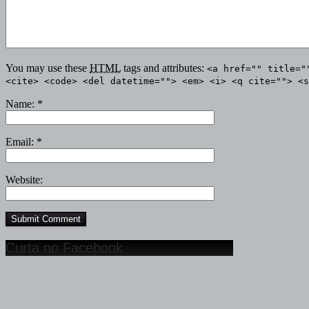
You may use these
HTML
tags and attributes:
<a href="" title="
<cite> <code> <del datetime=""> <em> <i> <q cite=""> <s
Name:
*
Email:
*
Website:
Curta no Facebook