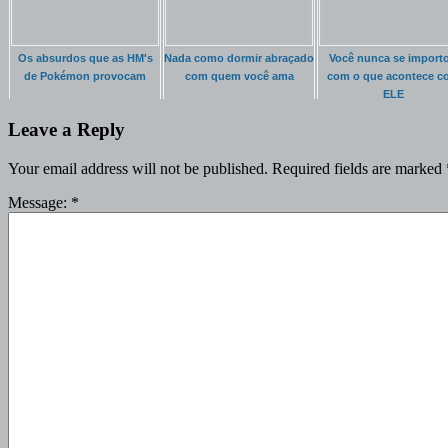
Os absurdos que as HM's
Nada como dormir abraçado
Você nunca se import
de Pokémon provocam
com quem você ama
com o que acontece c
ELE
Leave a Reply
Your email address will not be published.
Required fields are marked
Message:
*