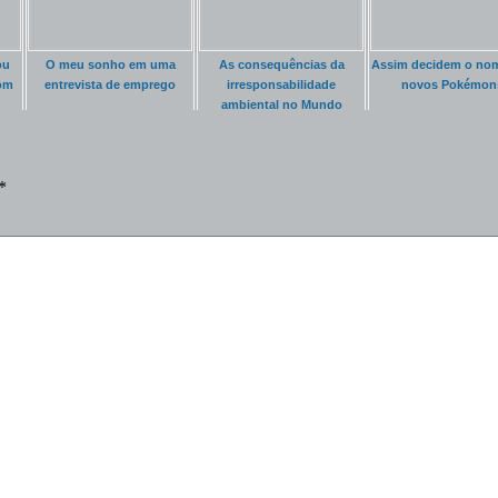
ou
O meu sonho em uma
As consequências da
Assim decidem o no
om
entrevista de emprego
irresponsabilidade
novos Pokémon
ambiental no Mundo
Pokémon
*