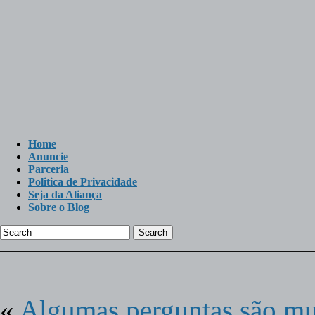
Home
Anuncie
Parceria
Politica de Privacidade
Seja da Aliança
Sobre o Blog
Search
«
Algumas perguntas são mu