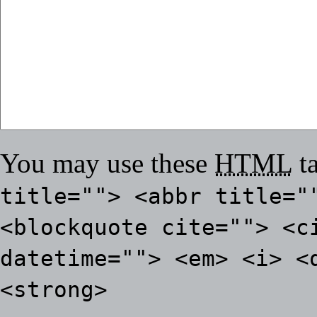
You may use these
HTML
ta
title=""> <abbr title="
<blockquote cite=""> <c
datetime=""> <em> <i> <
<strong>