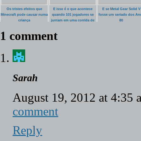
Os tristes efeitos que
E isso é o que acontece
E se Metal Gear Solid V
Minecraft pode causar numa
quando 101 jogadores se
fosse um seriado dos An
criança
juntam em uma corrida de
80
Mario Kart
1 comment
Sarah
August 19, 2012 at 4:35
comment
Reply