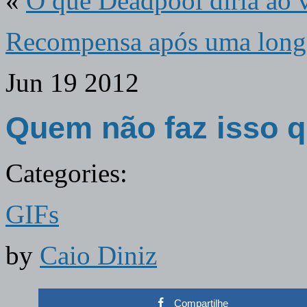
«
O que Deadpool diria ao
Recompensa após uma long
Jun
19
2012
Quem não faz isso qu
Categories:
GIFs
by
Caio Diniz
Compartilhe