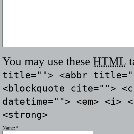
You may use these
HTML
t
title=""> <abbr title="
<blockquote cite=""> <c
datetime=""> <em> <i> <
<strong>
Name:
*