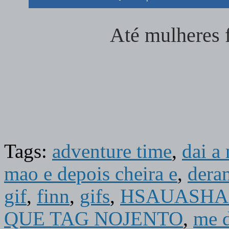
Até mulheres 
Tags:
adventure time
,
dai a
mao e depois cheira e
,
dera
gif
,
finn
,
gifs
,
HSAUASHA
QUE TAG NOJENTO
,
me d