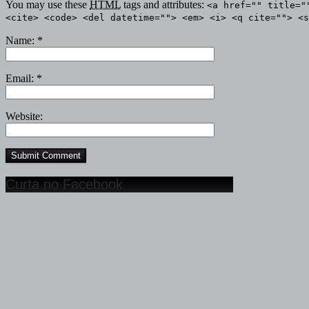
You may use these
HTML
tags and attributes:
<a href="" title="
<cite> <code> <del datetime=""> <em> <i> <q cite=""> <s
Name:
*
Email:
*
Website:
Curta no Facebook