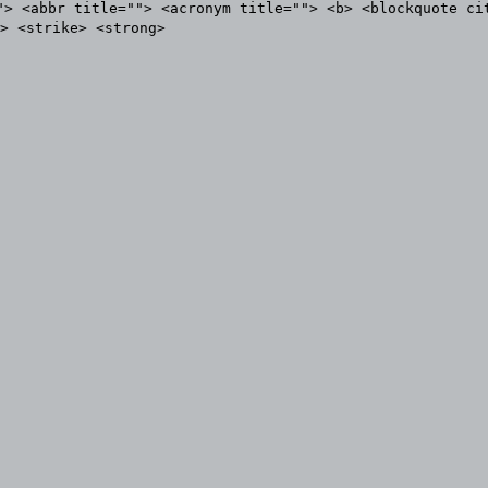
"> <abbr title=""> <acronym title=""> <b> <blockquote ci
> <strike> <strong>