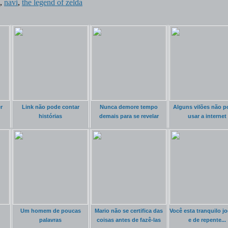
,
navi
,
the legend of zelda
r
Link não pode contar
Nunca demore tempo
Alguns vilões não 
histórias
demais para se revelar
usar a internet
Um homem de poucas
Mario não se certifica das
Você esta tranquilo 
palavras
coisas antes de fazê-las
e de repente...