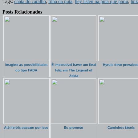
Tags:
chata do caralho
,
filha da puta
,
hey listen na puta que pariu
,
link
Posts Relacionados
Imagine as possibilidades
É impossível haver um final
Hyrule deve prevalece
do tipo FADA
feliz em The Legend of
Zelda
Até heróis passam por isso
Eu prometo
Caminhos fáceis