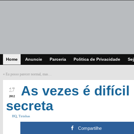
Home
Anuncie
Parceria
Politica de Privacidade
Sej
«
Eu posso parecer normal, mas…
MAY
As vezes é difíci
17
2012
secreta
HQ
,
Tirinhas
Compartilhe