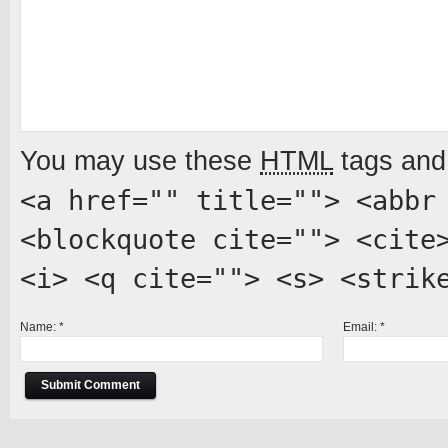
You may use these
HTML
tags and 
<a href="" title=""> <abbr
<blockquote cite=""> <cite
<i> <q cite=""> <s> <strik
Name:
*
Email:
*