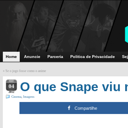
Home
Anuncie
Parceria
Politica de Privacidade
Sej
«
Se o jogo fosse como o anime
MAY
O que Snape viu 
04
2012
Cinema
,
Imagens
Compartilhe