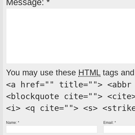
Message:
*
You may use these
HTML
tags and 
<a href="" title=""> <abbr
<blockquote cite=""> <cite
<i> <q cite=""> <s> <strik
Name:
*
Email:
*