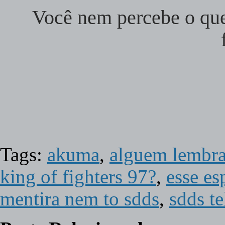
Você nem percebe o qu
Tags:
akuma
,
alguem lembra 
king of fighters 97?
,
esse es
mentira nem to sdds
,
sdds te