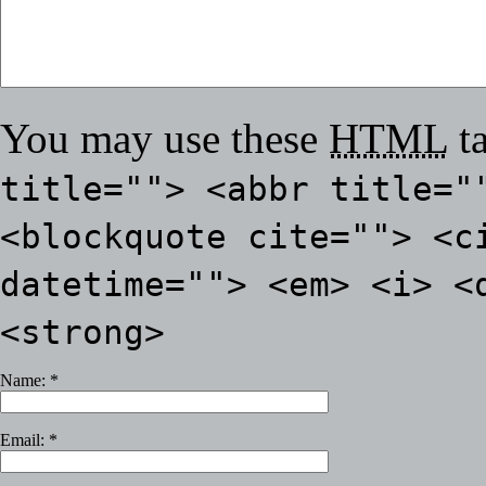
You may use these
HTML
ta
title=""> <abbr title="
<blockquote cite=""> <c
datetime=""> <em> <i> <
<strong>
Name:
*
Email:
*