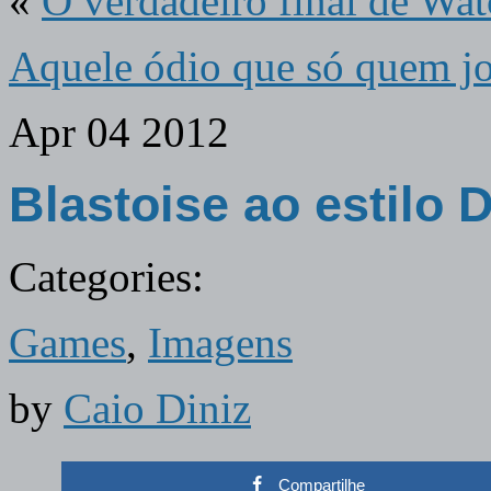
«
O verdadeiro final de Wa
Aquele ódio que só quem j
Apr
04
2012
Blastoise ao estilo 
Categories:
Games
,
Imagens
by
Caio Diniz
Compartilhe