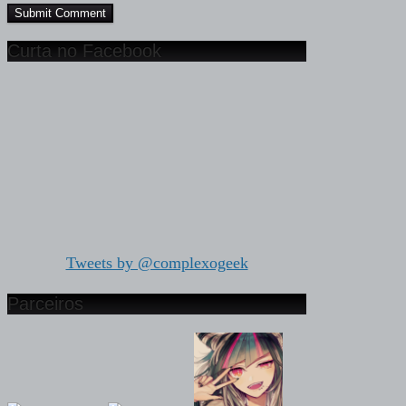
Curta no Facebook
Tweets by @complexogeek
Parceiros