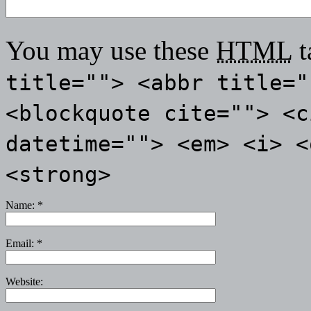
You may use these
HTML
t
title=""> <abbr title="
<blockquote cite=""> <c
datetime=""> <em> <i> <
<strong>
Name:
*
Email:
*
Website: