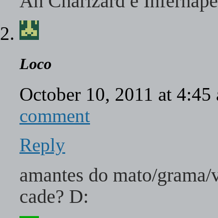
Ah Charizard e Infernap
Loco
October 10, 2011 at 4:4
comment
Reply
amantes do mato/grama/v
cade? D: