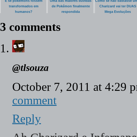
E se pokémons fossem
Uma das maiores dúvidas
Como se não bastasse um
transformados em
de Pokémon finalmente
Charizard vai ter DUAS
humanos?
respondida
Mega Evoluções
3 comments
@tlsouza
October 7, 2011 at 4:29
comment
Reply