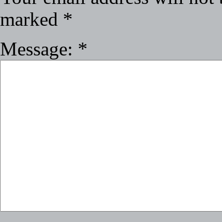
marked
*
Message:
*